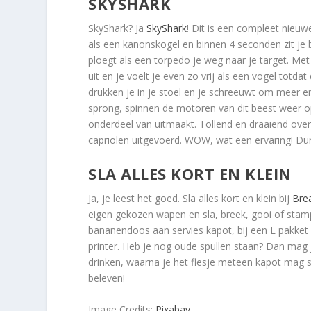
SKYSHARK
SkyShark? Ja
SkyShark
! Dit is een compleet nieuwe
als een kanonskogel en binnen 4 seconden zit je 
ploegt als een torpedo je weg naar je target. M
uit en je voelt je even zo vrij als een vogel totd
drukken je in je stoel en je schreeuwt om meer 
sprong, spinnen de motoren van dit beest weer op
onderdeel van uitmaakt. Tollend en draaiend over
capriolen uitgevoerd. WOW, wat een ervaring! Durf
SLA ALLES KORT EN KLEIN
Ja, je leest het goed. Sla alles kort en klein bij
Brea
eigen gekozen wapen en sla, breek, gooi of stamp a
bananendoos aan servies kapot, bij een L pakket k
printer. Heb je nog oude spullen staan? Dan mag 
drinken, waarna je het flesje meteen kapot mag 
beleven!
Image Credits:
Pixabay
.