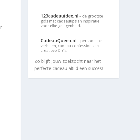
n
123cadeauidee.nl
– de grootste
gids met cadeautips en inspiratie
voor elke gelegenheid.
r
CadeauQueen.nl
– persoonlijke
verhalen, cadeau-confessions en
creatieve DIY’s.
Zo blijft jouw zoektocht naar het
perfecte cadeau altijd een succes!