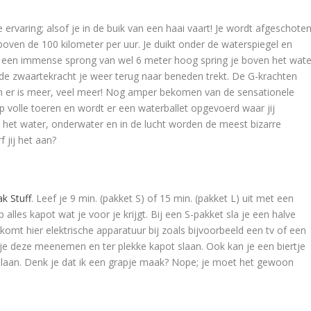
 ervaring; alsof je in de buik van een haai vaart! Je wordt afgeschote
boven de 100 kilometer per uur. Je duikt onder de waterspiegel en
et een immense sprong van wel 6 meter hoog spring je boven het wate
at de zwaartekracht je weer terug naar beneden trekt. De G-krachten
en er is meer, veel meer! Nog amper bekomen van de sensationele
 volle toeren en wordt er een waterballet opgevoerd waar jij
 het water, onderwater en in de lucht worden de meest bizarre
 jij het aan?
k Stuff
. Leef je 9 min. (pakket S) of 15 min. (pakket L) uit met een
lles kapot wat je voor je krijgt. Bij een S-pakket sla je een halve
omt hier elektrische apparatuur bij zoals bijvoorbeeld een tv of een
je deze meenemen en ter plekke kapot slaan. Ook kan je een biertje
slaan. Denk je dat ik een grapje maak? Nope; je moet het gewoon