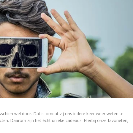
sschien wel door. Dat is omdat zij ons iedere keer weer weten te
cten. Daarom zijn het écht unieke cadeaus! Hierbij onze favorieten;