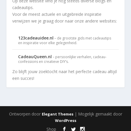
Op deze website vind je nog steeds diverse blogs en
cadeautips.
Voor de meest actuele en uitgebreide inspiratie
verwijzen we je graag door naar onze andere websites:
123cadeauidee.nl
– de grootste gids met cadeautips
en inspiratie voor elke gelegenheid.
CadeauQueen.nl
– persoonlijke verhalen, cadeau-
confessions en creatieve DIY’s.
Zo blijft jouw zoektocht naar het perfecte cadeau altijd
een succes!
Ontworpen door
| Mogelijk gemaakt door
Elegant Themes
WordPress
Shop