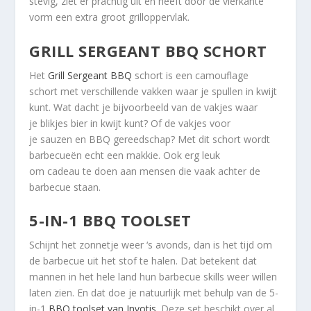
stevig, ziet er prachtig uit en heeft door de vierkante
vorm een extra groot grilloppervlak.
GRILL SERGEANT BBQ SCHORT
Het
Grill Sergeant BBQ
schort is een camouflage
schort met verschillende vakken waar je spullen in kwijt
kunt. Wat dacht je bijvoorbeeld van de vakjes waar
je blikjes bier in kwijt kunt? Of de vakjes voor
je sauzen en BBQ gereedschap? Met dit schort wordt
barbecueën echt een makkie. Ook erg leuk
om cadeau te doen aan mensen die vaak achter de
barbecue staan.
5-IN-1 BBQ TOOLSET
Schijnt het zonnetje weer ‘s avonds, dan is het tijd om
de barbecue uit het stof te halen. Dat betekent dat
mannen in het hele land hun barbecue skills weer willen
laten zien. En dat doe je natuurlijk met behulp van de 5-
in-1
BBQ toolset van Invotis
. Deze set beschikt over al