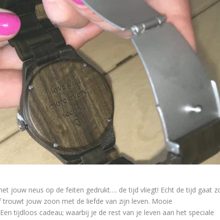
 jouw neus op de feiten gedrukt…. de tijd vliegt! Echt de tijd gaat z
f trouwt jouw zoon met de liefde van zijn leven. Mooie
en tijdloos cadeau; waarbij je de rest van je leven aan het speciale