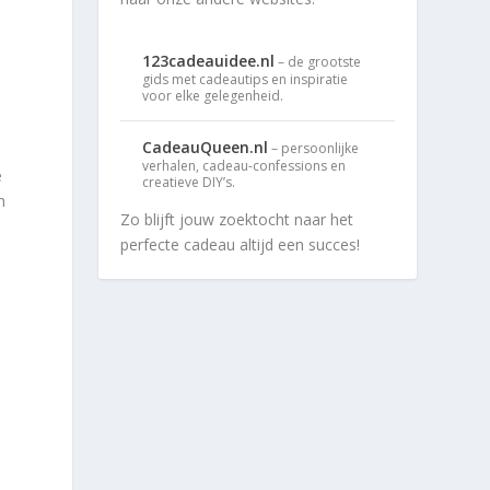
123cadeauidee.nl
– de grootste
gids met cadeautips en inspiratie
voor elke gelegenheid.
CadeauQueen.nl
– persoonlijke
verhalen, cadeau-confessions en
e
creatieve DIY’s.
n
Zo blijft jouw zoektocht naar het
perfecte cadeau altijd een succes!