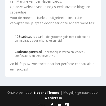
van Martine van der Haven-Laros.
Op deze website vind je nog steeds diverse blogs en
cadeautips.
Voor de meest actuele en uitgebreide inspiratie
verwijzen we je graag door naar onze andere websites:
123cadeauidee.nl
– de grootste gids met cadeautips
en inspiratie voor elke gelegenheid.
CadeauQueen.nl
– persoonlijke verhalen, cadeau-
confessions en creatieve DIY’s.
Zo blijft jouw zoektocht naar het perfecte cadeau altijd
een succes!
Ontworpen door
| Mogelijk gemaakt door
Elegant Themes
WordPress
Shop