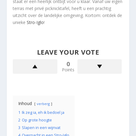
staat er een heerlijk ontbijt voor u klaar. Vanaf uw eigen
terras met privé picknicktafel, heeft u een prachtig
uitzicht over de landelijke omgeving. Kortom: ontdek de
unieke
Stro-Iglo
!
LEAVE YOUR VOTE
0
Points
Inhoud
verberg
1
Ik zeg ia, eh ik bedoel ja
2
Op grote hoogte
3
Slapen in een wijnvat
4
Overnacht in een Stro-Iglo